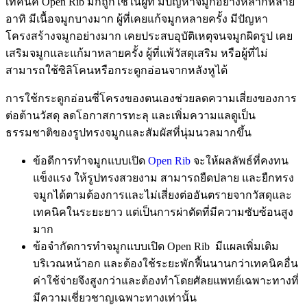
เทคนิค Open Rib มักถูกใช้ในผู้ที่ มีปัญหาจมูกอย่างหลากหลาย
อาทิ มีเนื้อจมูกบางมาก ผู้ที่เคยแก้จมูกหลายครั้ง มีปัญหา
โครงสร้างจมูกอย่างมาก เคยประสบอุบัติเหตุจนจมูกผิดรูป เคย
เสริมจมูกและแก้มาหลายครั้ง ผู้ที่แพ้วัสดุเสริม หรือผู้ที่ไม่
สามารถใช้ซิลิโคนหรือกระดูกอ่อนจากหลังหูได้
การใช้กระดูกอ่อนซี่โครงของตนเองช่วยลดความเสี่ยงของการ
ต่อต้านวัสดุ ลดโอกาสการทะลุ และเพิ่มความแลดูเป็น
ธรรมชาติของรูปทรงจมูกและสัมผัสที่นุ่มนวลมากขึ้น
ข้อดีการทำจมูกแบบเปิด
Open Rib
จะให้ผลลัพธ์ที่คงทน
แข็งแรง ให้รูปทรงสวยงาม สามารถยืดปลาย และยืกทรง
จมูกได้ตามต้องการและไม่เสี่ยงต่ออันตรายจากวัสดุและ
เทคนิคในระยะยาว แต่เป็นการผ่าตัดที่มีความซับซ้อนสูง
มาก
ข้อจำกัดการทำจมูกแบบเปิด Open Rib มีแผลเพิ่มเติม
บริเวณหน้าอก และต้องใช้ระยะพักฟื้นนานกว่าเทคนิคอื่น
ค่าใช้จ่ายจึงสูงกว่าและต้องทำโดยศัลยแพทย์เฉพาะทางที่
มีความเชี่ยวชาญเฉพาะทางเท่านั้น