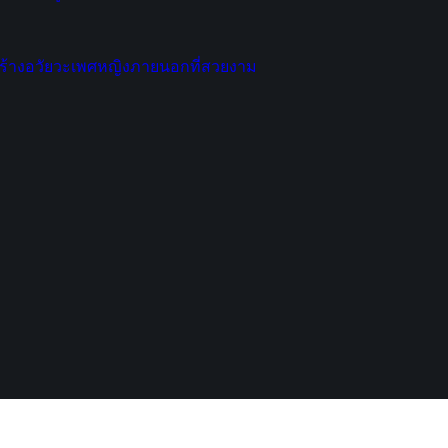
สร้างอวัยวะเพศหญิงภายนอกที่สวยงาม