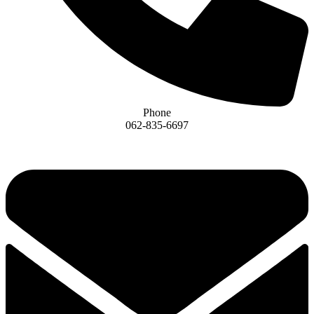
Phone
062-835-6697