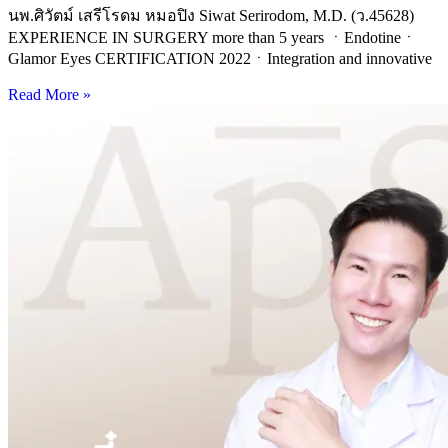
นพ.ศิวัตม์ เสรีโรดม หมอปิง Siwat Serirodom, M.D. (ว.45628)
EXPERIENCE IN SURGERY more than 5 years ㆍEndotineㆍ
Glamor Eyes CERTIFICATION 2022ㆍIntegration and innovative
Read More »