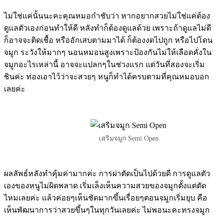
ไม่ใช่แค่นั้นนะคะคุณหมอกำชับว่า หากอยากสวยไม่ใช่แค่ต้อง
ดูแลตัวเองก่อนทำให้ดี หลังทำก็ต้องดูแลด้วย เพราะถ้าดูแลไม่ดี
ก็อาจจะติดเชื้อ หรืออักเสบตามมาได้ ก็ต้องงดไปถูก หรือไปโดน
จมูก ระวังให้มากๆ นอนหมอนสูงเพราะป้องกันไม่ให้เลือดคั่งใน
จมูกอะไรเหล่านี้ อาจจะแปลกๆในช่วงแรก แต่วันที่สองจะเริ่ม
ชินค่ะ ท่องเอาไว้ว่าจะสวยๆ หนูก็ทำได้ครบตามที่คุณหมอบอก
เลยค่ะ
เสริมจมูก Semi Open
ผลลัพธ์หลังทำคุ้มค่ามากค่ะ การผ่าตัดเป็นไปด้วยดี การดูแลตัว
เองของหนูไม่ผิดพลาด เริ่มเล็งเห็นความสวยของจมูกตั้งแต่ตัด
ไหมเลยค่ะ แล้วค่อยๆเห็นชัดมากขึ้นเรื่อยๆตอนจมูกเริ่มยุบ คือ
เห็นพัฒนาการว่าสวยขึ้นๆในทุกวันเลยค่ะ ไม่พอนะคะทรงจมูก