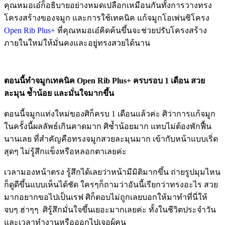
คุณหมอเอ๋ก็อธิบายอย่างหมดเปลือกเหมือนกันทั้งการวางทรง
โครงสร้างของจมูก และการใช้เทคนิค แก้จมูกโอเพ่นซิโครง
Open Rib Plus+
ที่คุณหมอเอ๋คิดค้นขึ้นจะช่วยปรับโครงสร้าง
ภายในใหม่ให้มั่นคงและอยู่ทรงสวยได้นาน
ตอนนี้ทำจมูกเทคนิค
Open Rib Plus+
ครบรอบ 1 เดือน สวย
ละมุน ช้ำน้อย และมั่นใจมากขึ้น
ตอนนี้จมูกแท่งใหม่ของศิก็ครบ 1 เดือนแล้วค่ะ ศิว่าการแก้จมูก
ในครั้งนี้ผลลัพธ์เกินคาดมาก ศิช้ำน้อยมาก แทบไม่ต้องพักฟื้น
นานเลย ที่สำคัญคือทรงจมูกสวยละมุนมาก เข้ากับหน้าแบบเริ่ด
สุดๆ ไม่รู้สึกแข็งหรือหลอกตาเลยค่ะ
เวลามองหน้าตรง รู้สึกได้เลยว่าหน้ามีมิติมากขึ้น ถ่ายรูปมุมไหน
ก็ดูดีขึ้นแบบเห็นได้ชัด ใครๆก็ถามว่าอันนี้เรียกว่าทรงอะไร สวย
มากอยากขอไปเป็นเรฟ ศิก็ตอบไม่ถูกเลยบอกให้มาทำที่นี่ให้
จบๆ ฮ่าๆๆ ศิรู้สึกมั่นใจขึ้นเยอะมากเลยค่ะ ทั้งในชีวิตประจำวัน
และเวลาทำงานหรือออกไปเจอผู้คน